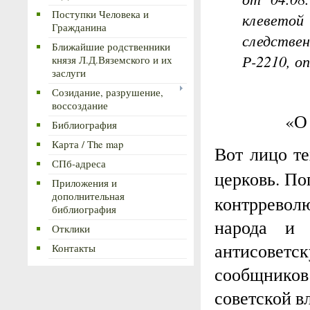
Поступки Человека и
клевето
Гражданина
следстве
Ближайшие родственники
Р-2210, оп
князя Л.Д.Вяземского и их
заслуги
Созидание, разрушение,
воссоздание
«О
Библиография
Карта / The map
Вот лицо те
СПб-адреса
церковь. П
Приложения и
дополнительная
контррево
библиография
народа и 
Отклики
антисоветск
Контакты
сообщников
советской в