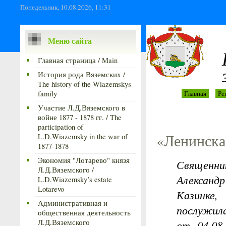
Понедельник, 10.08.2026, 11:31
Меню сайта
Главная страница / Main
История рода Вяземских /
The history of the Wiazemskys
family
Главная
Ре
Участие Л.Д.Вяземского в
войне 1877 - 1878 гг. / The
participation of
«Ленинская
L.D.Wiazemsky in the war of
1877-1878
Экономия "Лотарево" князя
Священни
Л.Д.Вяземского /
Александ
L.D.Wiazemsky’s estate
Lotarevo
Казинке, 
Административная и
послужила
общественная деятельность
Л.Д.Вяземского
от 04.08