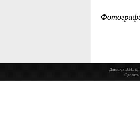
Фотографи
Данилов В.И., Дя
Сделать