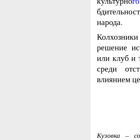
культурно
го
бдительност
народа.
Колхозник
решение ис
или клуб и 
среди отс
влиянием це
Кузовка – со