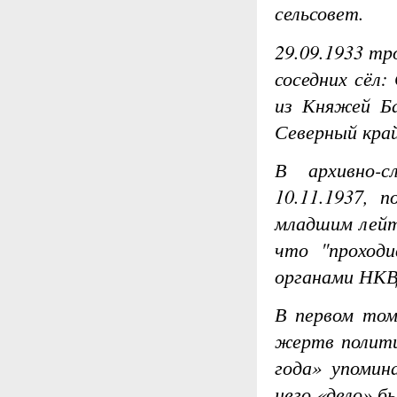
сельсовет.
29.09.1933 т
соседних сёл:
из Княжей Ба
Северный край
В архивно-с
10.11.1937, 
младшим лейт
что "проход
органами НКВ
В первом том
жертв полити
года» упомин
него «дело» б